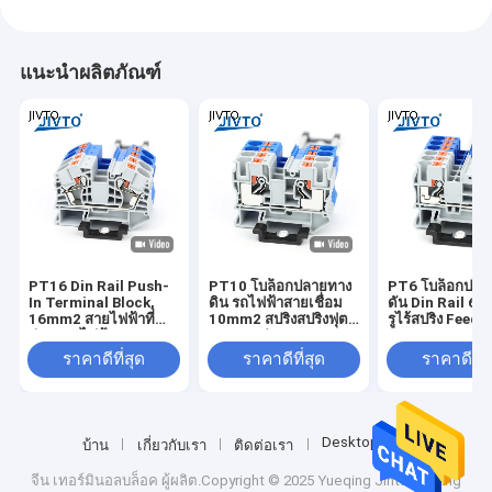
แนะนำผลิตภัณฑ์
PT16 Din Rail Push-
PT10 โบล็อกปลายทาง
PT6 โบล็อกปลา
In Terminal Block,
ดิน รถไฟฟ้าสายเชื่อม
ดัน Din Rail 6
16mm2 สายไฟฟ้าที่
10mm2 สปริงสปริงฟุต-
รูไร้สปริง Feed-
ผ่านสายไฟฟ้า
ทรูสเตอป PT-10
Through Conn
สายไฟฟ้าสตริปพ
ราคาดีที่สุด
ราคาดีที่สุด
ราคาดีที่ส
Desktop Site
บ้าน
เกี่ยวกับเรา
ติดต่อเรา
จีน เทอร์มินอลบล็อค
ผู้ผลิต.Copyright © 2025 Yueqing Jintu Trading